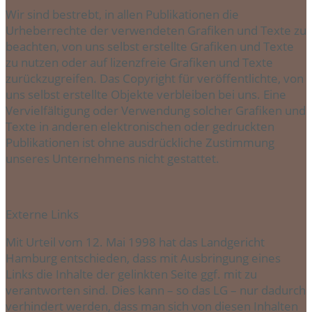
Wir sind bestrebt, in allen Publikationen die
Urheberrechte der verwendeten Grafiken und Texte zu
beachten, von uns selbst erstellte Grafiken und Texte
zu nutzen oder auf lizenzfreie Grafiken und Texte
zurückzugreifen. Das Copyright für veröffentlichte, von
uns selbst erstellte Objekte verbleiben bei uns. Eine
Vervielfältigung oder Verwendung solcher Grafiken und
Texte in anderen elektronischen oder gedruckten
Publikationen ist ohne ausdrückliche Zustimmung
unseres Unternehmens nicht gestattet.
Externe Links
Mit Urteil vom 12. Mai 1998 hat das Landgericht
Hamburg entschieden, dass mit Ausbringung eines
Links die Inhalte der gelinkten Seite ggf. mit zu
verantworten sind. Dies kann – so das LG – nur dadurch
verhindert werden, dass man sich von diesen Inhalten