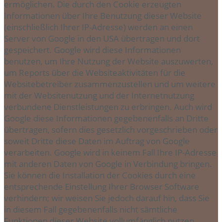
ermöglichen. Die durch den Cookie erzeugten
Informationen über Ihre Benutzung dieser Website
(einschließlich Ihrer IP-Adresse) werden an einen
Server von Google in den USA übertragen und dort
gespeichert. Google wird diese Informationen
benutzen, um Ihre Nutzung der Website auszuwerten,
um Reports über die Websiteaktivitäten für die
Websitebetreiber zusammenzustellen und um weitere
mit der Websitenutzung und der Internetnutzung
verbundene Dienstleistungen zu erbringen. Auch wird
Google diese Informationen gegebenenfalls an Dritte
übertragen, sofern dies gesetzlich vorgeschrieben oder
soweit Dritte diese Daten im Auftrag von Google
verarbeiten. Google wird in keinem Fall Ihre IP-Adresse
mit anderen Daten von Google in Verbindung bringen.
Sie können die Installation der Cookies durch eine
entsprechende Einstellung Ihrer Browser Software
verhindern; wir weisen Sie jedoch darauf hin, dass Sie
in diesem Fall gegebenenfalls nicht sämtliche
Funktionen dieser Website vollumfänglich nutzen