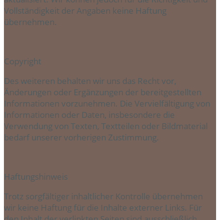
Vollständigkeit der Angaben keine Haftung
übernehmen.
Copyright
Des weiteren behalten wir uns das Recht vor,
Änderungen oder Ergänzungen der bereitgestellten
Informationen vorzunehmen. Die Vervielfältigung von
Informationen oder Daten, insbesondere die
Verwendung von Texten, Textteilen oder Bildmaterial
bedarf unserer vorherigen Zustimmung.
Haftungshinweis
Trotz sorgfältiger inhaltlicher Kontrolle übernehmen
wir keine Haftung für die Inhalte externer Links. Für
den Inhalt der verlinkten Seiten sind ausschließlich