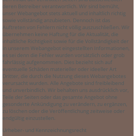
deren Betreiber verantwortlich. Wir sind bemüht,
unser Webangebot stets aktuell und inhaltlich richtig
sowie vollständig anzubieten. Dennoch ist das
Auftreten von Fehlern nicht völlig auszuschließen. Wir
übernehmen keine Haftung für die Aktualität, die
inhaltliche Richtigkeit sowie für die Vollständigkeit der
in unserem Webangebot eingestellten Informationen,
es sei denn die Fehler wurden vorsätzlich oder grob
fahrlässig aufgenommen. Dies bezieht sich auf
eventuelle Schäden materieller oder ideeller Art
Dritter, die durch die Nutzung dieses Webangebotes
verursacht wurden. Alle Angebote sind freibleibend
und unverbindlich. Wir behalten uns ausdrücklich vor,
Teile der Seiten oder das gesamte Angebot ohne
gesonderte Ankündigung zu verändern, zu ergänzen,
zu löschen oder die Veröffentlichung zeitweise oder
endgültig einzustellen.
Urheber- und Kennzeichnungsrecht