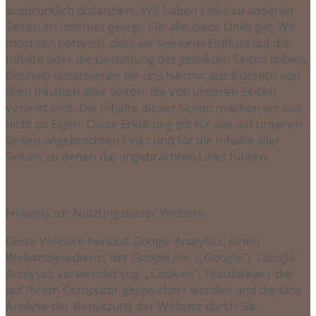
ausdrücklich distanziert. Wir haben Links zu anderen
Seiten im Internet gelegt. Für alle diese Links gilt: Wir
möchten betonen, dass wir keinerlei Einfluss auf die
Inhalte oder die Gestaltung der gelinkten Seiten haben.
Deshalb distanzieren wir uns hiermit ausdrücklich von
allen Inhalten aller Seiten, die von unseren Seiten
verlinkt sind. Die Inhalte dieser Seiten machen wir uns
nicht zu Eigen. Diese Erklärung gilt für alle auf unseren
Seiten angebrachten Links und für die Inhalte aller
Seiten, zu denen die angebrachten Links führen.
Hinweis zur Nutzung dieser Website
Diese Website benutzt Google Analytics, einen
Webanalysedienst der Google Inc. („Google“). Google
Analytics verwendet sog. „Cookies“, Textdateien, die
auf Ihrem Computer gespeichert werden und die eine
Analyse der Benutzung der Website durch Sie