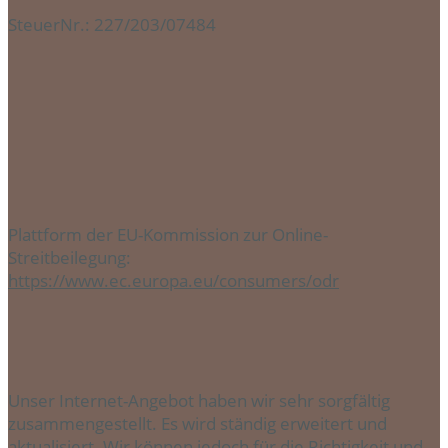
SteuerNr.: 227/203/07484
Plattform der EU-Kommission zur Online-
Streitbeilegung:
https://www.ec.europa.eu/consumers/odr
Unser Internet-Angebot haben wir sehr sorgfältig
zusammengestellt. Es wird ständig erweitert und
aktualisiert. Wir können jedoch für die Richtigkeit und