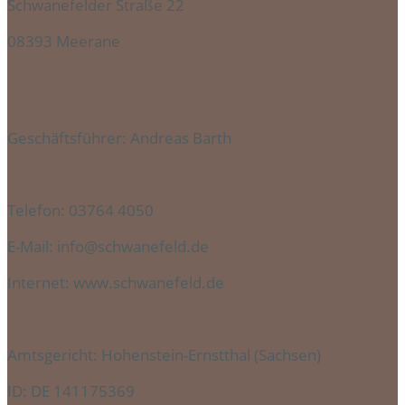
Schwanefelder Straße 22
08393 Meerane
Geschäftsführer: Andreas Barth
Telefon: 03764 4050
E-Mail: info@schwanefeld.de
Internet: www.schwanefeld.de
Amtsgericht: Hohenstein-Ernstthal (Sachsen)
ID: DE 141175369