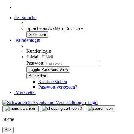
de
Sprache
Sprache auswählen
Kundenlogin
Kundenlogin
E-Mail
Passwort
Toggle Password View
Konto erstellen
Passwort vergessen?
Merkzettel
0
Suche
Alle